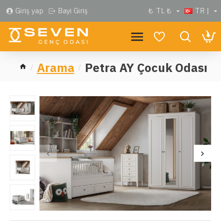
Giriş yap
Bayi Giriş
₺
TL ₺
TR |
Arama
Petra AY Çocuk Odası