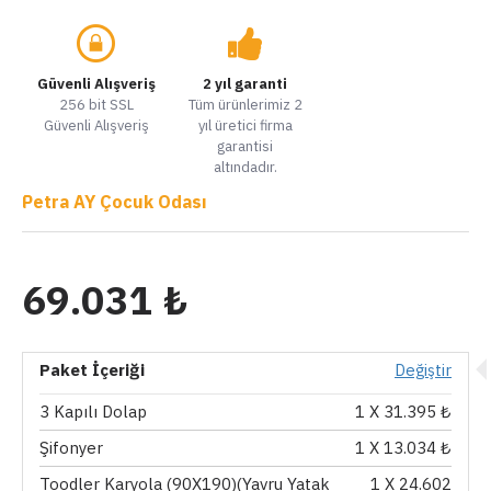
Güvenli Alışveriş
2 yıl garanti
256 bit SSL
Tüm ürünlerimiz 2
Güvenli Alışveriş
yıl üretici firma
garantisi
altındadır.
Petra AY Çocuk Odası
69.031 ₺
Paket İçeriği
Değiştir
3 Kapılı Dolap
1
X 31.395 ₺
Şifonyer
1
X 13.034 ₺
Toodler Karyola (90X190)(Yavru Yatak
1
X 24.602