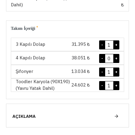
Dahil)
₺
Takım İçeriği
3 Kapılı Dolap
31.395 ₺
-
+
4 Kapılı Dolap
38.051 ₺
-
+
Şifonyer
13.034 ₺
-
+
Toodler Karyola (90X190)
24.602 ₺
-
+
(Yavru Yatak Dahil)
AÇIKLAMA