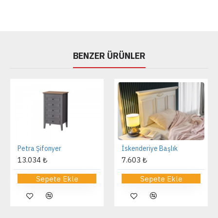
BENZER ÜRÜNLER
Petra Şifonyer
İskenderiye Başlık
13.034 ₺
7.603 ₺
Sepete Ekle
Sepete Ekle