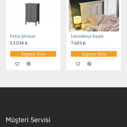
Petra Şifonyer
İskenderiye Başlık
13.034 ₺
7.603 ₺
Sepete Ekle
Sepete Ekle
Müşteri Servisi