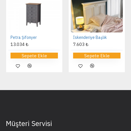
Petra Şifonyer
İskenderiye Başlık
13.034 ₺
7.603 ₺
Sepete Ekle
Sepete Ekle
Müşteri Servisi