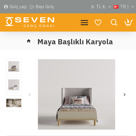
Giriş yap
Bayi Giriş
₺
TL ₺
TR |
Maya Başlıklı Karyola