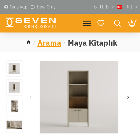
Giriş yap
Bayi Giriş
₺
TL ₺
TR |
Arama
Maya Kitaplık