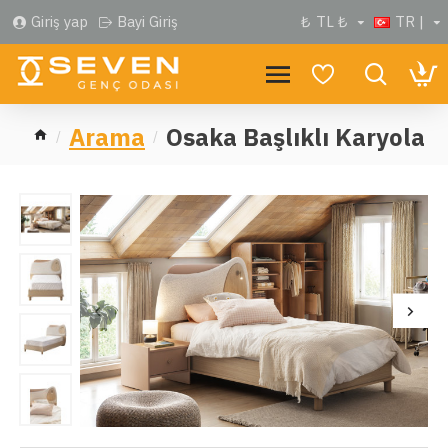
Giriş yap
Bayi Giriş
₺
TL ₺
TR |
Arama
Osaka Başlıklı Karyola