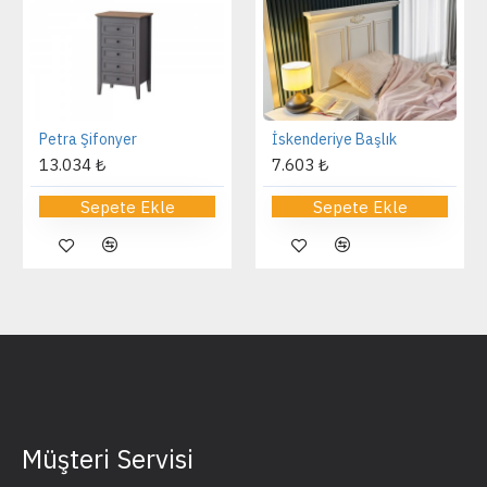
Petra Şifonyer
İskenderiye Başlık
13.034 ₺
7.603 ₺
Sepete Ekle
Sepete Ekle
Müşteri Servisi