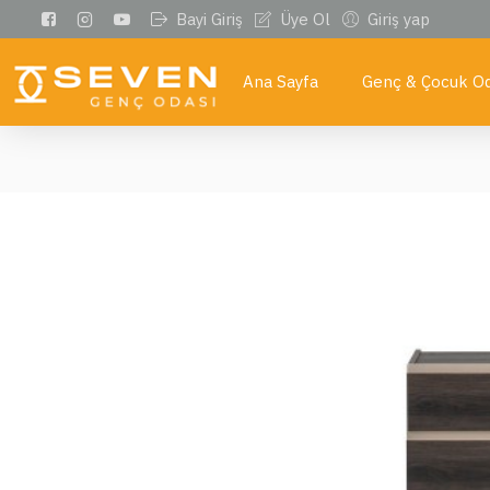
Bayi Giriş
Üye Ol
Giriş yap
Ana Sayfa
Genç & Çocuk Od