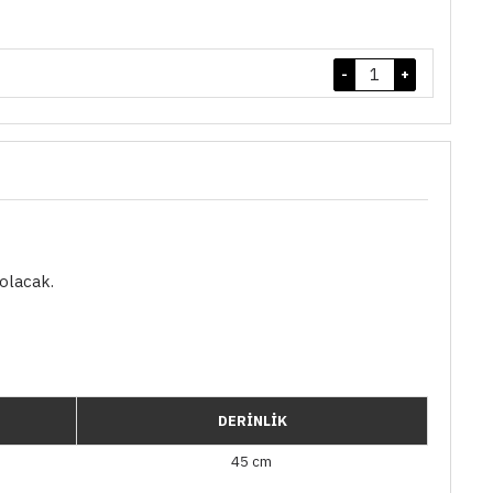
-
+
 olacak.
DERİNLİK
45 cm