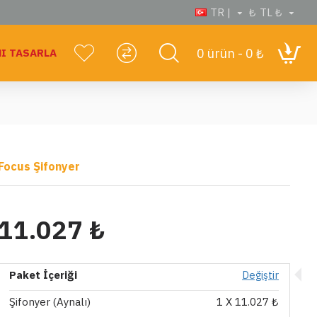
TR |
₺
TL ₺
0 ürün - 0 ₺
I TASARLA
Focus Şifonyer
11.027 ₺
Paket İçeriği
Değiştir
Şifonyer (Aynalı)
1
X 11.027 ₺