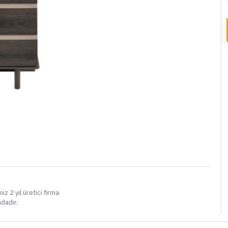
i
iz 2 yıl üretici firma
ndadır.