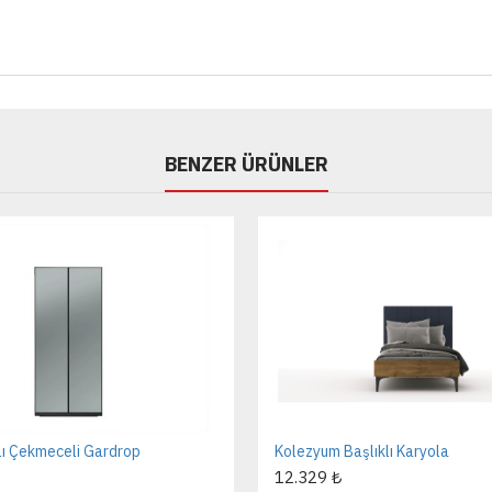
BENZER ÜRÜNLER
lı Çekmeceli Gardrop
Kolezyum Başlıklı Karyola
12.329 ₺