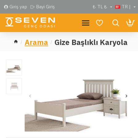
Giriş yap
Bayi Giriş
₺
TL ₺
TR |
Arama
Gize Başlıklı Karyola