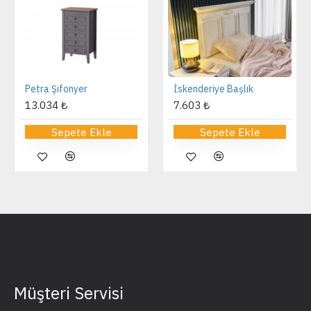
Petra Şifonyer
İskenderiye Başlık
13.034 ₺
7.603 ₺
Sepete Ekle
Sepete Ekle
Müşteri Servisi