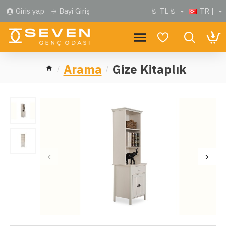
Giriş yap
Bayi Giriş
₺
TL ₺
TR |
Arama
Gize Kitaplık