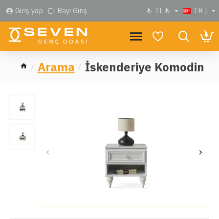
Giriş yap
Bayi Giriş
₺
TL ₺
TR |
Arama
İskenderiye Komodin