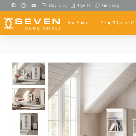
Bayi Giriş
Üye Ol
Giriş yap
Ana Sayfa
Genç & Çocuk Od