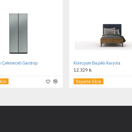
Ay Genç Odası
Petra 4 Kapılı Dolap
38.051 ₺
Ekle
Sepete Ekle