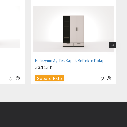
Aura Başlık
9.324 ₺
Sepete Ekle