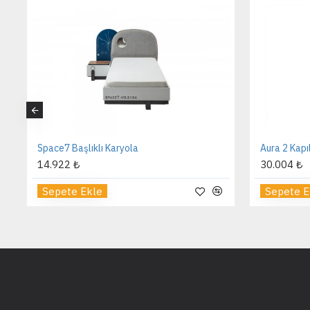
Maya Komodin
Kolezyum 
8.139 ₺
61.363 ₺
Sepete Ekle
Sepete 