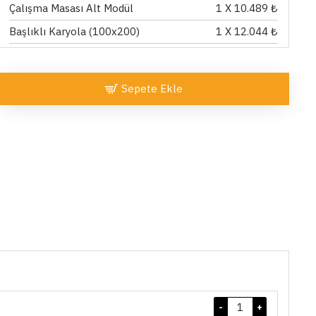
Çalışma Masası Alt Modül
1
X 10.489 ₺
Başlıklı Karyola (100x200)
1
X 12.044 ₺
Sepete Ekle
-
+