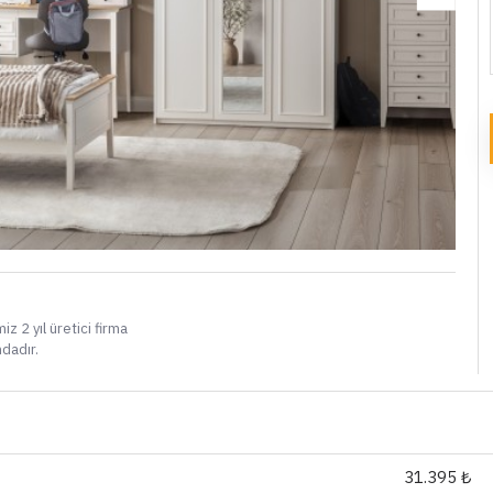
i
iz 2 yıl üretici firma
ndadır.
31.395 ₺