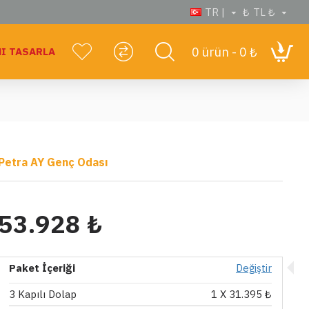
TR |
₺
TL ₺
0 ürün - 0 ₺
I TASARLA
Petra AY Genç Odası
53.928 ₺
Paket İçeriği
Değiştir
3 Kapılı Dolap
1
X 31.395 ₺