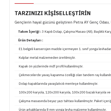
TARZINIZI KİŞİSELLEŞTİRİN
Gençlerin hayal gücünü geliştiren Petra AY Genç Odası, k
Takım İçeriği :
3 Kapılı Dolap, Çalışma Masası (Alt), Başlıklı Ka
Ürün Detayları :
E1 belgeli kanserojen madde içermeyen 1. sınıf yonga levhadan 
Kulplar metal malzemeden üretilmiştir.
Kapak ön yüzlerinde mdf profil kullanılmıştır.
Çekmecelerde yavaş kapanma özelliği olan tandem ray kullanılm
Dolap kapaklarında yavaşlatıcılı menteşe kullanılmıştır.
100x200 karyola, 120x200 karyola, 100x200 bazalı karyola ve 
Çalışma masasında beyaz yazı tahtası kullanılmıştır. Paket içeri
Ürün arkalıklarında 8 mm yonga levha malzeme kullanılmıştır.