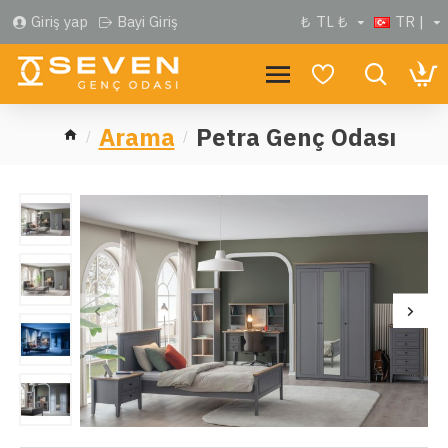
Giriş yap
Bayi Giriş
₺
TL ₺
TR |
Arama
Petra Genç Odası