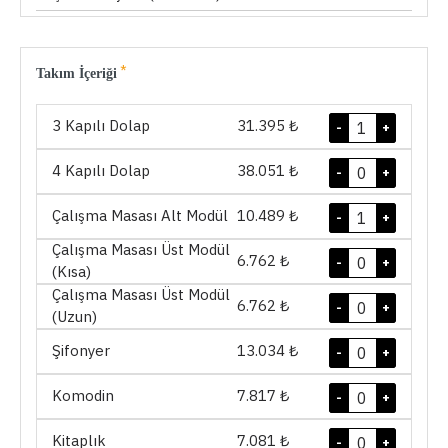
Takım İçeriği
3 Kapılı Dolap
31.395 ₺
-
+
4 Kapılı Dolap
38.051 ₺
-
+
Çalışma Masası Alt Modül
10.489 ₺
-
+
Çalışma Masası Üst Modül
6.762 ₺
-
+
(Kısa)
Çalışma Masası Üst Modül
6.762 ₺
-
+
(Uzun)
Şifonyer
13.034 ₺
-
+
Komodin
7.817 ₺
-
+
Kitaplık
7.081 ₺
-
+