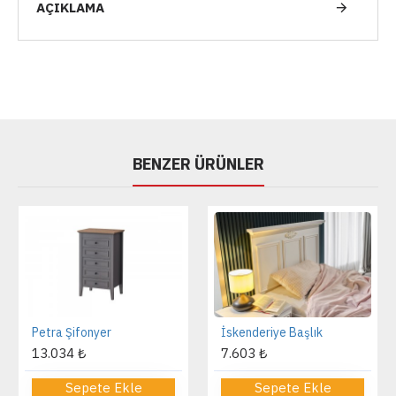
AÇIKLAMA
BENZER ÜRÜNLER
Petra Şifonyer
İskenderiye Başlık
13.034 ₺
7.603 ₺
Sepete Ekle
Sepete Ekle