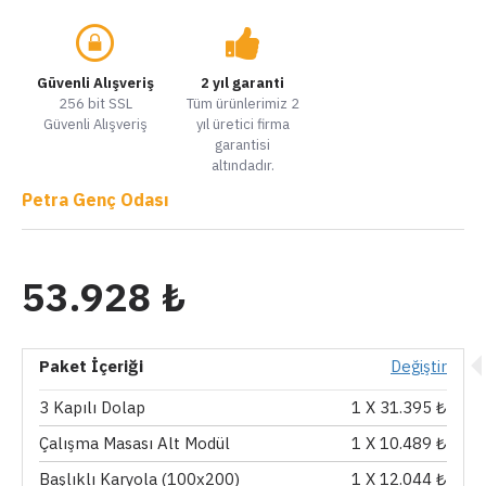
Güvenli Alışveriş
2 yıl garanti
256 bit SSL
Tüm ürünlerimiz 2
Güvenli Alışveriş
yıl üretici firma
garantisi
altındadır.
Petra Genç Odası
53.928 ₺
Paket İçeriği
Değiştir
3 Kapılı Dolap
1
X 31.395 ₺
Çalışma Masası Alt Modül
1
X 10.489 ₺
Başlıklı Karyola (100x200)
1
X 12.044 ₺