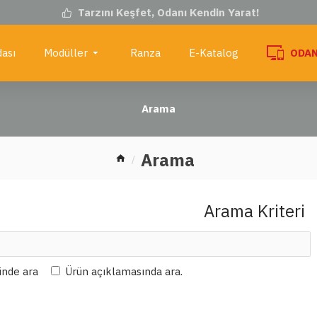
Tarzını Keşfet, Odanı Kendin Yarat!
ası
Modüller
Ranza
E-Katalog
ODAN
Arama
Arama
Arama Kriteri
çinde ara
Ürün açıklamasında ara.