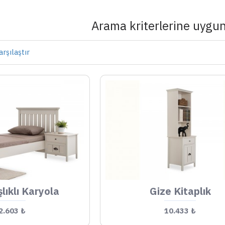
Arama kriterlerine uygun
rşılaştır
lıklı Karyola
Gize Kitaplık
2.603 ₺
10.433 ₺