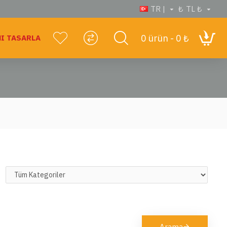
TR |
₺
TL ₺
0 ürün - 0 ₺
I TASARLA
Arama