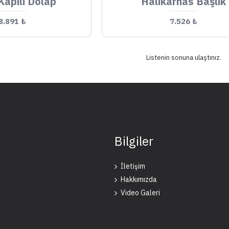
Kapılı Dolap
Halikarnas Başlık
8.891 ₺
7.526 ₺
Listenin sonuna ulaştınız.
Bilgiler
İletişim
Hakkımızda
Video Galeri