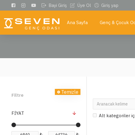
Bayi Giriş
Üye Ol
Giriş yap
Ana Sayfa
Genç & Çocuk Od
Temizle
Filtre
FIYAT
Alt kategoriler i
₺
₺