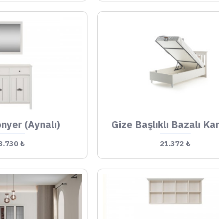
onyer (Aynalı)
Gize Başlıklı Bazalı Ka
3.730 ₺
21.372 ₺