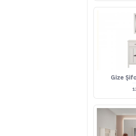
Gize Şif
1