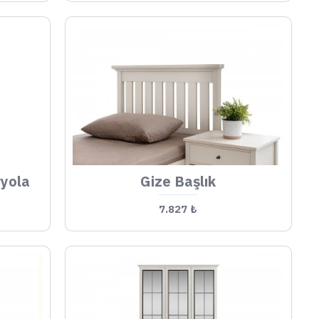
ryola
Gize Başlık
7.827 ₺